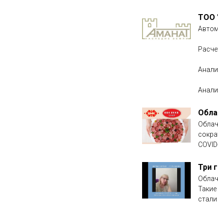
ТОО 
Автом
Расче
Анали
Анали
Обла
Облач
сокра
COVID
Три 
Облач
Такие
стали