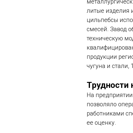
металлургическ
литые изделия и
цильпебсы исп
смесей. Завод о
техническую мо
квалифицирован
продукции реги
чугуна и стали, 
Трудности 
На предприятии
позволяло опер
работниками сп
ее оценку.