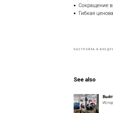
Сокращение вр
Гибкая ценов
НАСТРОЙКА И ВНЕДР
See also
Выйт
Истор