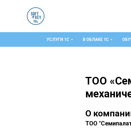
УСЛУГИ 1C
В ОБЛАКЕ 1С
ОБУ
ТОО «Се
механиче
О компани
ТОО "Семипалат