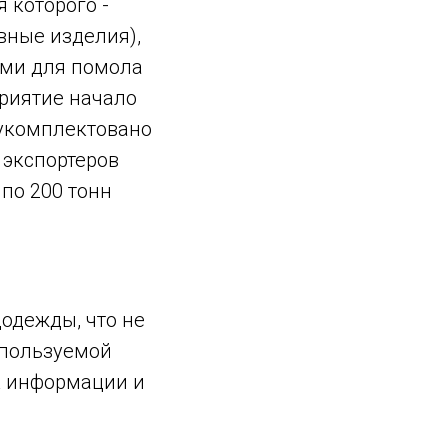
 которого -
вные изделия),
ми для помола
приятие начало
 укомплектовано
 экспортеров
по 200 тонн
одежды, что не
спользуемой
к информации и