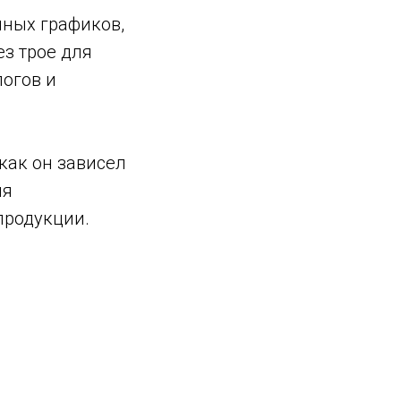
нных графиков,
ез трое для
логов и
как он зависел
ия
продукции.