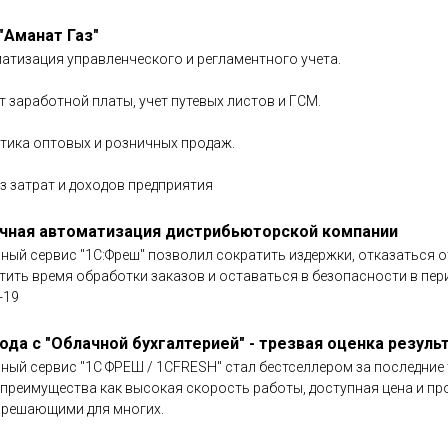
"Аманат Газ"
атизация управленческого и регламентного учета.
т заработной платы, учет путевых листов и ГСМ.
тика оптовых и розничных продаж.
з затрат и доходов предприятия
чная автоматизация дистрибьюторской компании
ный сервис "1С:Фреш" позволил сократить издержки, отказаться о
тить время обработки заказов и оставаться в безопасности в пер
-19
года с "Облачной бухгалтерией" - трезвая оценка резуль
ный сервис "1С ФРЕШ / 1CFRESH" стал бестселлером за последние 
 преимущества как высокая скорость работы, доступная цена и п
 решающими для многих.