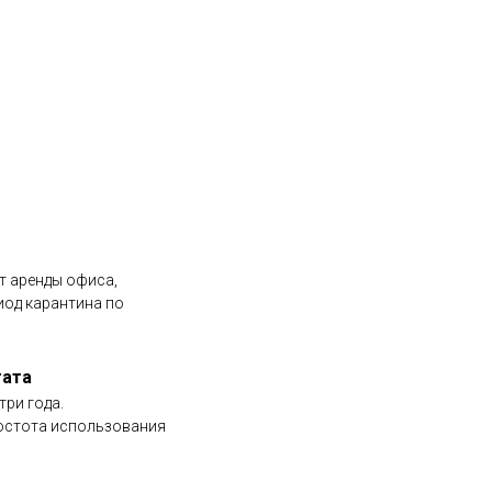
т аренды офиса,
иод карантина по
тата
три года.
ростота использования